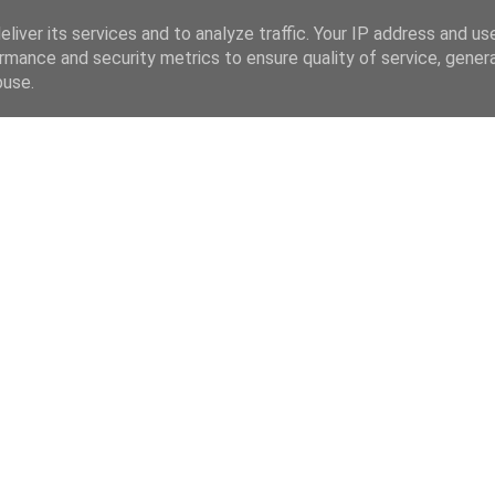
liver its services and to analyze traffic. Your IP address and us
rmance and security metrics to ensure quality of service, gene
buse.