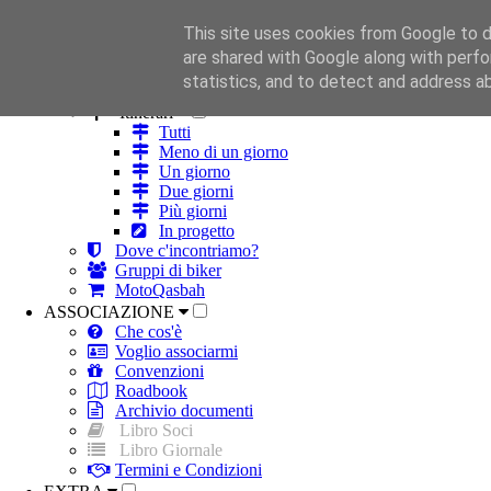
This site uses cookies from Google to de
HOME
are shared with Google along with perfo
ROBA DA MOTO
statistics, and to detect and address a
Strade
Itinerari
Tutti
Meno di un giorno
Un giorno
Due giorni
Più giorni
In progetto
Dove c'incontriamo?
Gruppi di biker
MotoQasbah
ASSOCIAZIONE
Che cos'è
Voglio associarmi
Convenzioni
Roadbook
Archivio documenti
Libro Soci
Libro Giornale
Termini e Condizioni