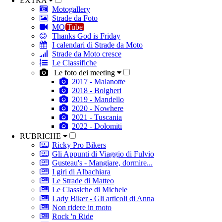
EXTRA
Motogallery
Strade da Foto
MO
Tube
Thanks God is Friday
I calendari di Strade da Moto
Strade da Moto cresce
Le Classifiche
Le foto dei meeting
2017 - Malanotte
2018 - Bolgheri
2019 - Mandello
2020 - Nowhere
2021 - Tuscania
2022 - Dolomiti
RUBRICHE
Ricky Pro Bikers
Gli Appunti di Viaggio di Fulvio
Gusteau's - Mangiare, dormire...
I giri di Albachiara
Le Strade di Matteo
Le Classiche di Michele
Lady Biker - Gli articoli di Anna
Non ridere in moto
Rock 'n Ride