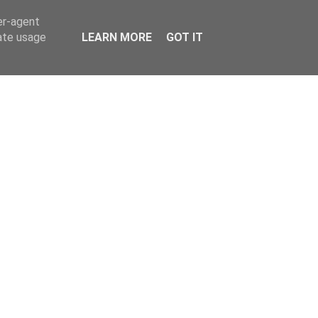
er-agent
rate usage
LEARN MORE
GOT IT