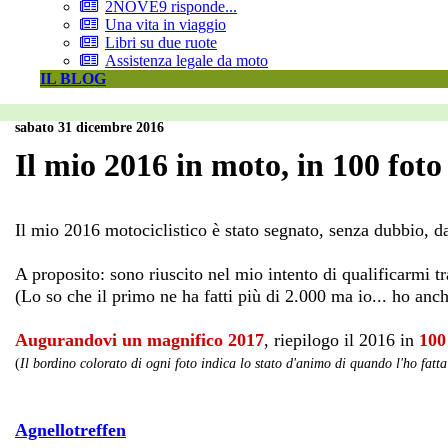
2NOVE9 risponde...
Una vita in viaggio
Libri su due ruote
Assistenza legale da moto
IL BLOG
sabato 31 dicembre 2016
Il mio 2016 in moto, in 100 foto
Il mio 2016 motociclistico è stato segnato, senza dubbio, d
A proposito: sono riuscito nel mio intento di qualificarmi tr
(Lo so che il primo ne ha fatti più di 2.000 ma io... ho anc
Augurandovi un magnifico 2017
, riepilogo il 2016 in
100
(
Il bordino colorato di ogni foto indica lo stato d'animo di quando l'ho fatta
Agnellotreffen