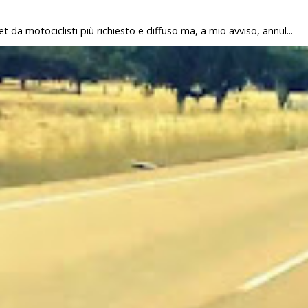
 da motociclisti più richiesto e diffuso ma, a mio avviso, annul...