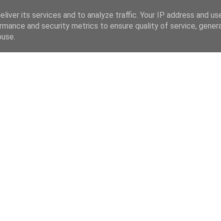
liver its services and to analyze traffic. Your IP address and us
rmance and security metrics to ensure quality of service, gene
buse.