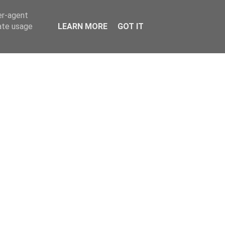
er-agent
rate usage
LEARN MORE
GOT IT