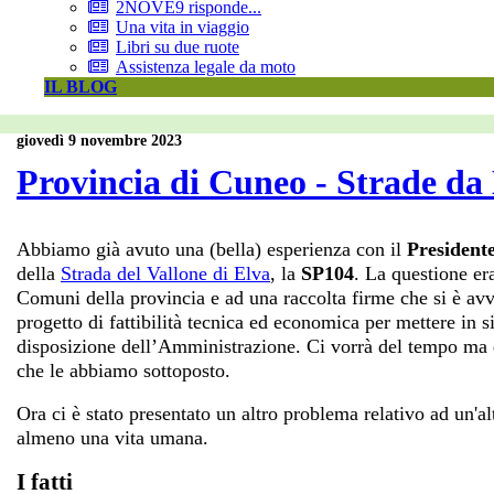
2NOVE9 risponde...
Una vita in viaggio
Libri su due ruote
Assistenza legale da moto
IL BLOG
giovedì 9 novembre 2023
Provincia di Cuneo - Strade da
Abbiamo già avuto una (bella) esperienza con il
President
della
Strada del Vallone di Elva
, la
SP104
. La questione er
Comuni della provincia e ad una raccolta firme che si è avvic
progetto di fattibilità tecnica ed economica per mettere in 
disposizione dell’Amministrazione. Ci vorrà del tempo ma 
che le abbiamo sottoposto.
Ora ci è stato presentato un altro problema relativo ad un'a
almeno una vita umana.
I fatti