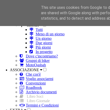
This site uses cookies from Google to de
HOME
are shared with Google along with perfo
ROBA DA MOTO
statistics, and to detect and address a
Strade
Itinerari
Tutti
Meno di un giorno
Un giorno
Due giorni
Più giorni
In progetto
Dove c'incontriamo?
Gruppi di biker
MotoQasbah
ASSOCIAZIONE
Che cos'è
Voglio associarmi
Convenzioni
Roadbook
Archivio documenti
Libro Soci
Libro Giornale
Termini e Condizioni