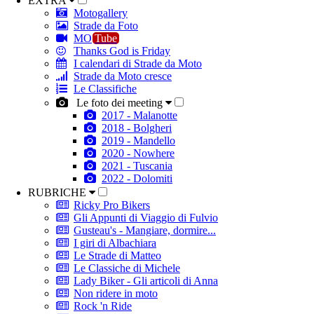
EXTRA
Motogallery
Strade da Foto
MO
Tube
Thanks God is Friday
I calendari di Strade da Moto
Strade da Moto cresce
Le Classifiche
Le foto dei meeting
2017 - Malanotte
2018 - Bolgheri
2019 - Mandello
2020 - Nowhere
2021 - Tuscania
2022 - Dolomiti
RUBRICHE
Ricky Pro Bikers
Gli Appunti di Viaggio di Fulvio
Gusteau's - Mangiare, dormire...
I giri di Albachiara
Le Strade di Matteo
Le Classiche di Michele
Lady Biker - Gli articoli di Anna
Non ridere in moto
Rock 'n Ride