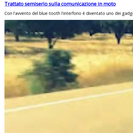
Trattato semiserio sulla comunicazione in moto
Con l'avvento del blue-tooth l'interfono è diventato uno dei gadget