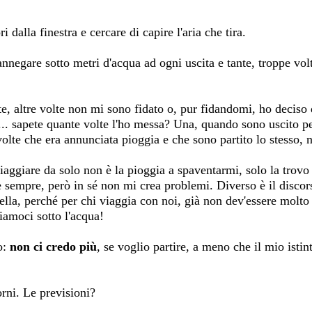
 dalla finestra e cercare di capire l'aria che tira.
annegare sotto metri d'acqua ad ogni uscita e tante, troppe vo
, altre volte non mi sono fidato o, pur fidandomi, ho deciso 
... sapete quante volte l'ho messa? Una, quando sono uscito p
 volte che era annunciata pioggia e che sono partito lo stesso,
iaggiare da solo non è la pioggia a spaventarmi, solo la trovo
e sempre, però in sé non mi crea problemi. Diverso è il disco
ella, perché per chi viaggia con noi, già non dev'essere molto d
iamoci sotto l'acqua!
o:
non ci credo più
, se voglio partire, a meno che il mio istin
rni. Le previsioni?