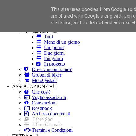
This site uses cookies from Google to de
HOME
are shared with Google along with perfo
ROBA DA MOTO
statistics, and to detect and address a
Strade
Itinerari
Tutti
Meno di un giorno
Un giorno
Due giorni
Più giorni
In progetto
Dove c'incontriamo?
Gruppi di biker
MotoQasbah
ASSOCIAZIONE
Che cos'è
Voglio associarmi
Convenzioni
Roadbook
Archivio documenti
Libro Soci
Libro Giornale
Termini e Condizioni