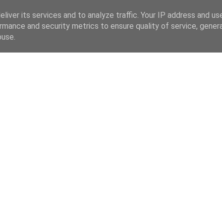
liver its services and to analyze traffic. Your IP address and us
rmance and security metrics to ensure quality of service, gene
buse.