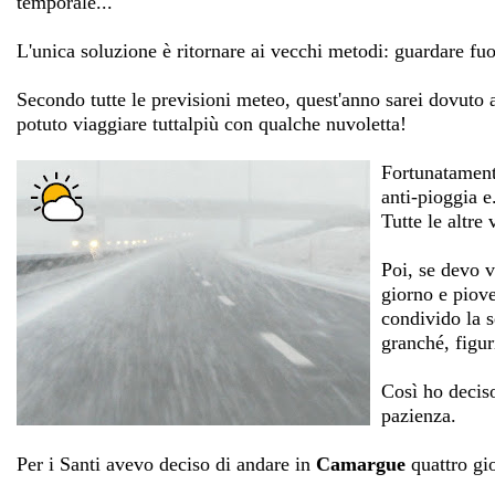
temporale...
L'unica soluzione è ritornare ai vecchi metodi: guardare fuori
Secondo tutte le previsioni meteo, quest'anno sarei dovuto 
potuto viaggiare tuttalpiù con qualche nuvoletta!
Fortunatamente
anti-pioggia e
Tutte le altre
Poi, se devo v
giorno e piov
condivido la s
granché, figur
Così ho decis
pazienza.
Per i Santi avevo deciso di andare in
Camargue
quattro gio