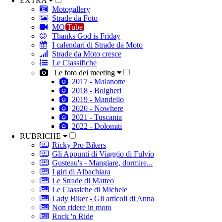
EXTRA
Motogallery
Strade da Foto
MO
Tube
Thanks God is Friday
I calendari di Strade da Moto
Strade da Moto cresce
Le Classifiche
Le foto dei meeting
2017 - Malanotte
2018 - Bolgheri
2019 - Mandello
2020 - Nowhere
2021 - Tuscania
2022 - Dolomiti
RUBRICHE
Ricky Pro Bikers
Gli Appunti di Viaggio di Fulvio
Gusteau's - Mangiare, dormire...
I giri di Albachiara
Le Strade di Matteo
Le Classiche di Michele
Lady Biker - Gli articoli di Anna
Non ridere in moto
Rock 'n Ride