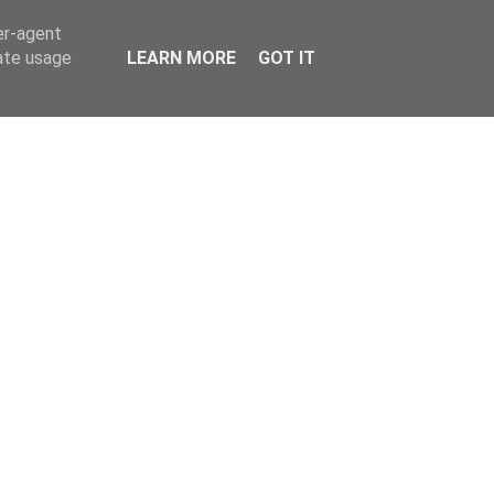
er-agent
rate usage
LEARN MORE
GOT IT