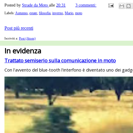
Posted by
Strade da Moto
alle
20:31
3 commenti:
Labels:
Autunno
,
estate
,
filosofia
,
inverno
,
Mario
,
moto
Post più recenti
Iscriviti a:
Post (Atom)
In evidenza
Trattato semiserio sulla comunicazione in moto
Con l'avvento del blue-tooth l'interfono è diventato uno dei gadget