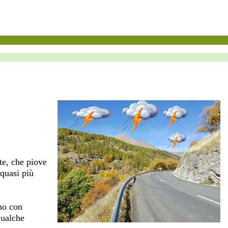
te, che piove
 quasi più
ino con
qualche