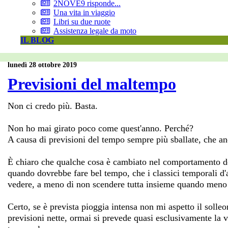
2NOVE9 risponde...
Una vita in viaggio
Libri su due ruote
Assistenza legale da moto
IL BLOG
lunedì 28 ottobre 2019
Previsioni del maltempo
Non ci credo più. Basta.
Non ho mai girato poco come quest'anno. Perché?
A causa di previsioni del tempo sempre più sballate, che a
È chiaro che qualche cosa è cambiato nel comportamento de
quando dovrebbe fare bel tempo, che i classici temporali d'
vedere, a meno di non scendere tutta insieme quando meno te
Certo, se è prevista pioggia intensa non mi aspetto il solleo
previsioni nette, ormai si prevede quasi esclusivamente la 