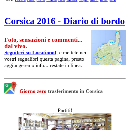
Labels:
Corsica
,
estate
,
estero
,
Francia
,
Giro
,
itinerari
,
Mappe
,
Mario
,
moto
,
passi
Corsica 2016 - Diario di bordo
Foto, sensazioni e commenti...
dal vivo.
Seguiteci su Locationof
, e mettete nei
vostri segnalibri questa pagina, presto
aggiungeremo info... restate in linea.
Giorno zero
trasferimento in Corsica
Partiti!