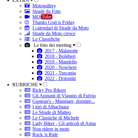
EXTRA
Motogallery
Strade da Foto
MO
Tube
Thanks God is Friday
I calendari di Strade da Moto
Strade da Moto cresce
Le Classifiche
Le foto dei meeting
2017 - Malanotte
2018 - Bolgheri
2019 - Mandello
2020 - Nowhere
2021 - Tuscania
2022 - Dolomiti
RUBRICHE
Ricky Pro Bikers
Gli Appunti di Viaggio di Fulvio
Gusteau's - Mangiare, dormire...
I giri di Albachiara
Le Strade di Matteo
Le Classiche di Michele
Lady Biker - Gli articoli di Anna
Non ridere in moto
Rock 'n Ride