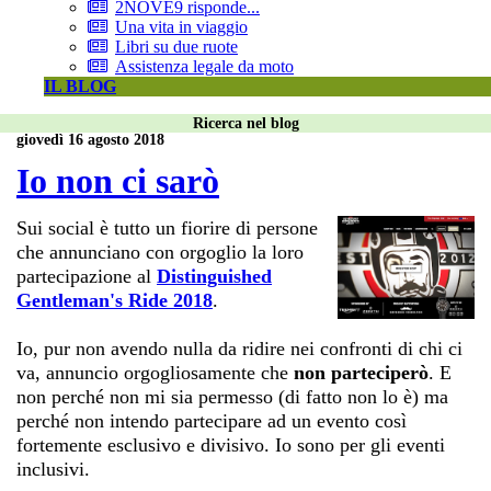
2NOVE9 risponde...
Una vita in viaggio
Libri su due ruote
Assistenza legale da moto
IL BLOG
Ricerca nel blog
giovedì 16 agosto 2018
Io non ci sarò
Sui social è tutto un fiorire di persone
che annunciano con orgoglio la loro
partecipazione al
Distinguished
Gentleman's Ride 2018
.
Io, pur non avendo nulla da ridire nei confronti di chi ci
va, annuncio orgogliosamente che
non parteciperò
. E
non perché non mi sia permesso (di fatto non lo è) ma
perché non intendo partecipare ad un evento così
fortemente esclusivo e divisivo. Io sono per gli eventi
inclusivi.