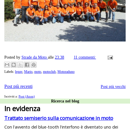
Posted by
Strade da Moto
alle
23:38
11 commenti:
Labels:
legge
,
Mario
,
moto
,
motoclub
,
Motoraduno
Post più recenti
Post più vecchi
Iscriviti a:
Post (Atom)
Ricerca nel blog
In evidenza
Trattato semiserio sulla comunicazione in moto
Con l'avvento del blue-tooth l'interfono è diventato uno dei