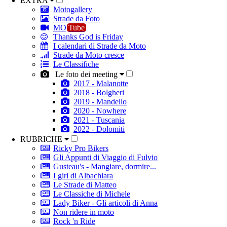
EXTRA
Motogallery
Strade da Foto
MO
Tube
Thanks God is Friday
I calendari di Strade da Moto
Strade da Moto cresce
Le Classifiche
Le foto dei meeting
2017 - Malanotte
2018 - Bolgheri
2019 - Mandello
2020 - Nowhere
2021 - Tuscania
2022 - Dolomiti
RUBRICHE
Ricky Pro Bikers
Gli Appunti di Viaggio di Fulvio
Gusteau's - Mangiare, dormire...
I giri di Albachiara
Le Strade di Matteo
Le Classiche di Michele
Lady Biker - Gli articoli di Anna
Non ridere in moto
Rock 'n Ride