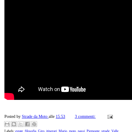
Posted by
Strade da Moto
alle
15:53
3 commenti:
Labels:
estate
,
filosofia
,
Giro
,
itinerari
,
Mario
,
moto
,
passi
,
Piemonte
,
strade
,
Valle