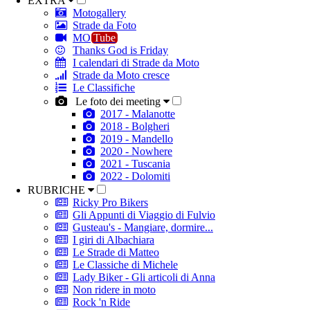
EXTRA
Motogallery
Strade da Foto
MO
Tube
Thanks God is Friday
I calendari di Strade da Moto
Strade da Moto cresce
Le Classifiche
Le foto dei meeting
2017 - Malanotte
2018 - Bolgheri
2019 - Mandello
2020 - Nowhere
2021 - Tuscania
2022 - Dolomiti
RUBRICHE
Ricky Pro Bikers
Gli Appunti di Viaggio di Fulvio
Gusteau's - Mangiare, dormire...
I giri di Albachiara
Le Strade di Matteo
Le Classiche di Michele
Lady Biker - Gli articoli di Anna
Non ridere in moto
Rock 'n Ride