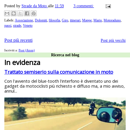
Posted by
Strade da Moto
alle
11:59
3 commenti:
Labels:
Associazione
,
Dolomiti
,
filosofia
,
Giro
,
itinerari
,
Mappe
,
Mario
,
Motoraduno
,
passi
,
strade
,
Veneto
Post più recenti
Post più vecchi
Iscriviti a:
Post (Atom)
Ricerca nel blog
In evidenza
Trattato semiserio sulla comunicazione in moto
Con l'avvento del blue-tooth l'interfono è diventato uno dei
gadget da motociclisti più richiesto e diffuso ma, a mio avviso,
annul...