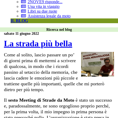
2NOVE9 risponde...
Una vita in viaggio
Libri su due ruote
Assistenza legale da moto
IL BLOG
Ricerca nel blog
sabato 11 giugno 2022
La strada più bella
Come al solito, lascio passare un po’
di giorni prima di mettermi a scrivere
di qualcosa, in modo che i ricordi
passino al setaccio della memoria, che
lascia cadere le emozioni più piccole e
trattiene quelle più importanti, quelle che mi porterò
dietro per più tempo.
Il
sesto Meeting di Strade da Moto
è stato un successo
e, paradossalmente, ne sono orgoglioso proprio perché,
per la prima volta, il mio impegno in prima persona è
stato pressoché nullo. L’organizzazione è stata presa in