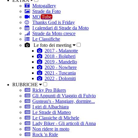
EXTRA
Motogallery
Strade da Foto
MO
Tube
Thanks God is Friday
I calendari di Strade da Moto
Strade da Moto cresce
Le Classifiche
Le foto dei meeting
2017 - Malanotte
2018 - Bolgheri
2019 - Mandello
2020 - Nowhere
2021 - Tuscania
2022 - Dolomiti
RUBRICHE
Ricky Pro Bikers
Gli Appunti di Viaggio di Fulvio
Gusteau's - Mangiare, dormire...
I giri di Albachiara
Le Strade di Matteo
Le Classiche di Michele
Lady Biker - Gli articoli di Anna
Non ridere in moto
Rock 'n Ride