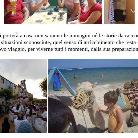
 si porterà a casa non saranno le immagini né le storie da racc
 situazioni sconosciute, quel senso di arricchimento che rest
ovo viaggio, per viverne tutti i momenti, dalla sua preparazion