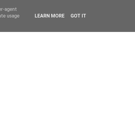
er-agent
rate usage
LEARN MORE
GOT IT