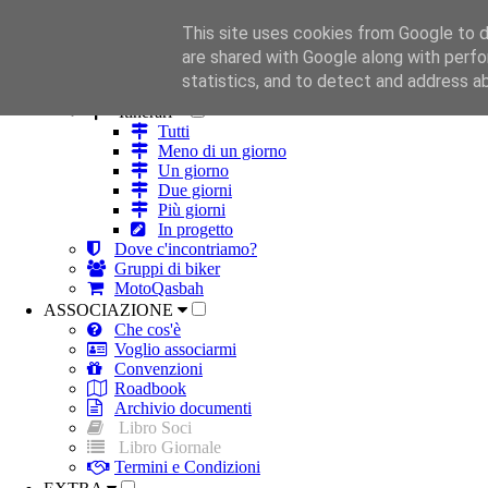
This site uses cookies from Google to de
HOME
are shared with Google along with perfo
ROBA DA MOTO
statistics, and to detect and address a
Strade
Itinerari
Tutti
Meno di un giorno
Un giorno
Due giorni
Più giorni
In progetto
Dove c'incontriamo?
Gruppi di biker
MotoQasbah
ASSOCIAZIONE
Che cos'è
Voglio associarmi
Convenzioni
Roadbook
Archivio documenti
Libro Soci
Libro Giornale
Termini e Condizioni