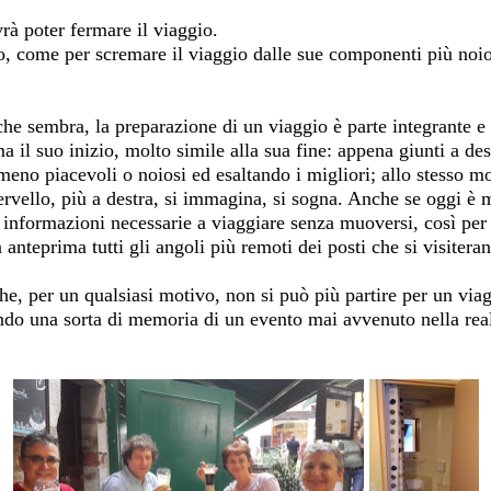
vrà poter fermare il viaggio.
, come per scremare il viaggio dalle sue componenti più noios
he sembra, la preparazione di un viaggio è parte integrante e
a il suo inizio, molto simile alla sua fine: appena giunti a de
 meno piacevoli o noiosi ed esaltando i migliori; allo stesso 
cervello, più a destra, si immagina, si sogna. Anche se oggi è m
 informazioni necessarie a viaggiare senza muoversi, così per 
in anteprima tutti gli angoli più remoti dei posti che si visitera
e, per un qualsiasi motivo, non si può più partire per un via
ando una sorta di memoria di un evento mai avvenuto nella real