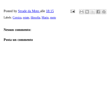
Posted by
Strade da Moto
alle
18:15
Labels:
Corsica
,
estate
,
filosofia
,
Mario
,
moto
Nessun commento:
Posta un commento