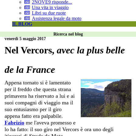
2NOVE9 risponde...
Una vita in viaggio
Libri su due ruote
Assistenza legale da moto
IL BLOG
Ricerca nel blog
venerdì 5 maggio 2017
Nel Vercors,
avec la plus belle
de la France
Appena tornato si è lamentato
per il freddo che questa strana
primavera ha riservato a lui e ai
suoi compagni di viaggio ma il
suo entusiasmo per il giro
appena fatto era palpabile.
Fabrizio
me l'aveva promesso e
lo ha fatto: il suo giro nel Vercors è ora uno degli