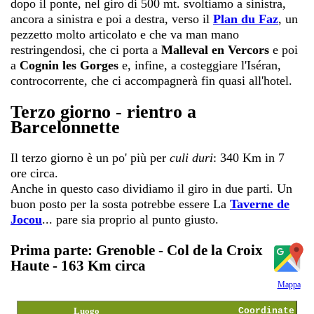
dopo il ponte, nel giro di 500 mt. svoltiamo a sinistra,
ancora a sinistra e poi a destra, verso il
Plan du Faz
, un
pezzetto molto articolato e che va man mano
restringendosi, che ci porta a
Malleval en Vercors
e poi
a
Cognin les Gorges
e, infine, a costeggiare l'Iséran,
controcorrente, che ci accompagnerà fin quasi all'hotel.
Terzo giorno - rientro a
Barcelonnette
Il terzo giorno è un po' più per
culi duri
: 340 Km in 7
ore circa.
Anche in questo caso dividiamo il giro in due parti. Un
buon posto per la sosta potrebbe essere La
Taverne de
Jocou
... pare sia proprio al punto giusto.
Prima parte: Grenoble - Col de la Croix
Haute - 163 Km circa
Mappa
Luogo
Coordinate