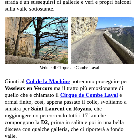
strada è un susseguirsi di gallerie e veri e propri balconi
sulla valle sottostante.
Vedute di Cirque de Combe Laval
Giunti al
Col de la Machine
potremmo proseguire per
Vassieux en Vercors
ma il tratto più emozionante di
quello che è chiamato il
Cirque de Combe Laval
è
ormai finito, così, appena passato il colle, svoltiamo a
sinistra per
Saint Laurent en Royans
, che
raggiungeremo percorrendo tutti i 17 km che
compongono la
D2
, prima in salita e poi in una bella
discesa con qualche galleria, che ci riporterà a fondo
valle.