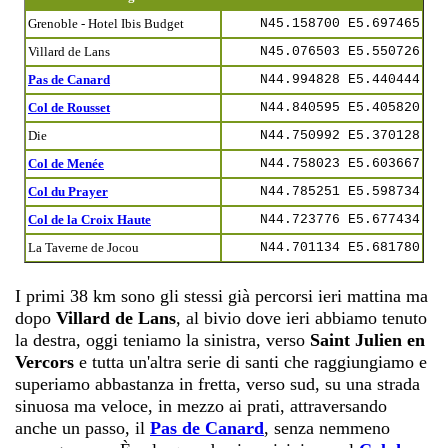
Grenoble - Hotel Ibis Budget
N45.158700 E5.697465
Villard de Lans
N45.076503 E5.550726
Pas de Canard
N44.994828 E5.440444
Col de Rousset
N44.840595 E5.405820
Die
N44.750992 E5.370128
Col de Menée
N44.758023 E5.603667
Col du Prayer
N44.785251 E5.598734
Col de la Croix Haute
N44.723776 E5.677434
La Taverne de Jocou
N44.701134 E5.681780
I primi 38 km sono gli stessi già percorsi ieri mattina ma
dopo
Villard de Lans
, al bivio dove ieri abbiamo tenuto
la destra, oggi teniamo la sinistra, verso
Saint Julien en
Vercors
e tutta un'altra serie di santi che raggiungiamo e
superiamo abbastanza in fretta, verso sud, su una strada
sinuosa ma veloce, in mezzo ai prati, attraversando
anche un passo, il
Pas de Canard
, senza nemmeno