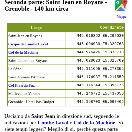
Seconda parte: Saint Jean en Royans -
Grenoble - 140 km circa
Mappa
Luogo
Coordinate
Saint Jean en Royans
N45.016862 E5.292030
Cirque de Combe Laval
N45.004939 E5.329768
Col de la Machine
N44.976426 E5.333718
Saint Laurent en Royans
N45.028023 E5.325709
La Sône
N45.111695 E5.278355
Saint Antoine l'Abbaye
N45.174937 E5.217559
Col Plan du Faz
N45.116344 E5.396176
Malleval en Vercors
N45.146772 E5.437056
Grenoble - Hotel Ibis Budget
N45.158700 E5.697465
Usciamo da
Saint Jean
in direzione sud, seguendo le
indicazioni per
Combe Laval
e
Col de la Machine
. Vi
siete tenuti leggeri? Meglio di sì, perché questa parte