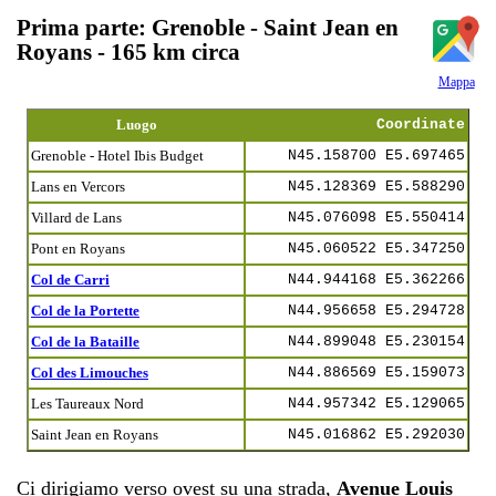
Prima parte: Grenoble - Saint Jean en
Royans - 165 km circa
Mappa
Luogo
Coordinate
Grenoble - Hotel Ibis Budget
N45.158700 E5.697465
Lans en Vercors
N45.128369 E5.588290
Villard de Lans
N45.076098 E5.550414
Pont en Royans
N45.060522 E5.347250
Col de Carri
N44.944168 E5.362266
Col de la Portette
N44.956658 E5.294728
Col de la Bataille
N44.899048 E5.230154
Col des Limouches
N44.886569 E5.159073
Les Taureaux Nord
N44.957342 E5.129065
Saint Jean en Royans
N45.016862 E5.292030
Ci dirigiamo verso ovest su una strada,
Avenue Louis