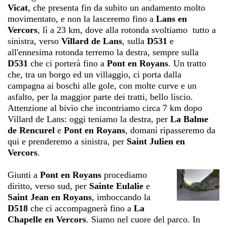
Vicat
, che presenta fin da subito un andamento molto
movimentato, e non la lasceremo fino a
Lans en
Vercors
, lì a 23 km, dove alla rotonda svoltiamo tutto a
sinistra, verso
Villard de Lans
, sulla
D531
e
all'ennesima rotonda terremo la destra, sempre sulla
D531
che ci porterà fino a
Pont en Royans
. Un tratto
che, tra un borgo ed un villaggio, ci porta dalla
campagna ai boschi alle gole, con molte curve e un
asfalto, per la maggior parte dei tratti, bello liscio.
Attenzione al bivio che incontriamo circa 7 km dopo
Villard de Lans: oggi teniamo la destra, per
La Balme
de Rencurel
e
Pont en Royans
, domani ripasseremo da
qui e prenderemo a sinistra, per
Saint Julien en
Vercors
.
Giunti a
Pont en Royans
procediamo
diritto, verso sud, per
Sainte Eulalie
e
Saint Jean en Royans
, imboccando la
D518
che ci accompagnerà fino a
La
Chapelle en Vercors
. Siamo nel cuore del parco. In