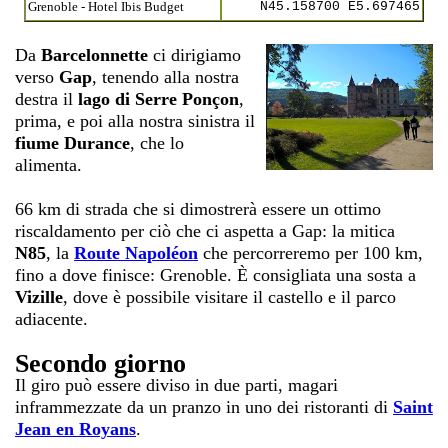
Grenoble - Hotel Ibis Budget
N45.158700 E5.697465
Da
Barcelonnette
ci dirigiamo
verso
Gap
, tenendo alla nostra
destra il
lago di Serre Ponçon
,
prima, e poi alla nostra sinistra il
fiume Durance
, che lo
alimenta.
66 km di strada che si dimostrerà essere un ottimo
riscaldamento per ciò che ci aspetta a Gap: la mitica
N85
, la
Route Napoléon
che percorreremo per 100 km,
fino a dove finisce: Grenoble. È consigliata una sosta a
Vizille
, dove è possibile visitare il castello e il parco
adiacente.
Secondo giorno
Il giro può essere diviso in due parti, magari
inframmezzate da un pranzo in uno dei ristoranti di
Saint
Jean en Royans
.