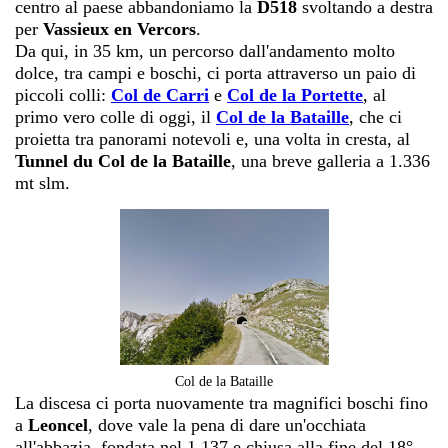
centro al paese abbandoniamo la
D518
svoltando a destra
per
Vassieux en Vercors
.
Da qui, in 35 km, un percorso dall'andamento molto
dolce, tra campi e boschi, ci porta attraverso un paio di
piccoli colli:
Col de Carri
e
Col de la Portette
, al
primo vero colle di oggi, il
Col de la Bataille
, che ci
proietta tra panorami notevoli e, una volta in cresta, al
Tunnel du Col de la Bataille
, una breve galleria a 1.336
mt slm.
Col de la Bataille
La discesa ci porta nuovamente tra magnifici boschi fino
a
Leoncel
, dove vale la pena di dare un'occhiata
all'abbazia, fondata nel 1.137 e chiusa alla fine del 18°