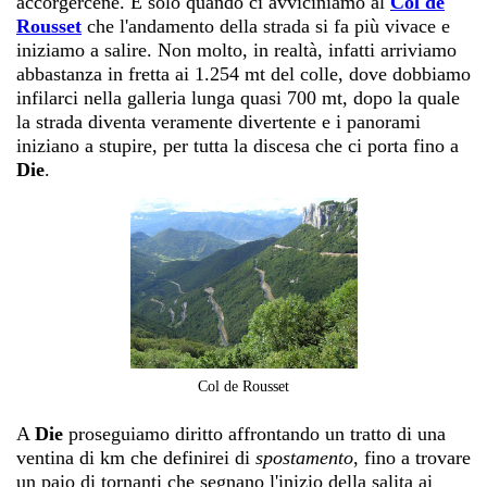
accorgercene. È solo quando ci avviciniamo al
Col de
Rousset
che l'andamento della strada si fa più vivace e
iniziamo a salire. Non molto, in realtà, infatti arriviamo
abbastanza in fretta ai 1.254 mt del colle, dove dobbiamo
infilarci nella galleria lunga quasi 700 mt, dopo la quale
la strada diventa veramente divertente e i panorami
iniziano a stupire, per tutta la discesa che ci porta fino a
Die
.
Col de Rousset
A
Die
proseguiamo diritto affrontando un tratto di una
ventina di km che definirei di
spostamento
, fino a trovare
un paio di tornanti che segnano l'inizio della salita ai