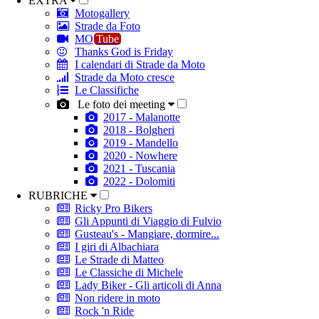
EXTRA
Motogallery
Strade da Foto
MO
Tube
Thanks God is Friday
I calendari di Strade da Moto
Strade da Moto cresce
Le Classifiche
Le foto dei meeting
2017 - Malanotte
2018 - Bolgheri
2019 - Mandello
2020 - Nowhere
2021 - Tuscania
2022 - Dolomiti
RUBRICHE
Ricky Pro Bikers
Gli Appunti di Viaggio di Fulvio
Gusteau's - Mangiare, dormire...
I giri di Albachiara
Le Strade di Matteo
Le Classiche di Michele
Lady Biker - Gli articoli di Anna
Non ridere in moto
Rock 'n Ride