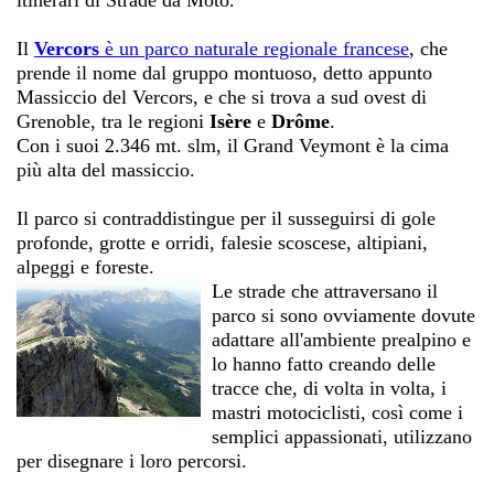
itinerari di
Strade da Moto
.
Il
Vercors
è un parco naturale regionale francese
, che
prende il nome dal gruppo montuoso, detto appunto
Massiccio del Vercors, e che si trova a sud ovest di
Grenoble, tra le regioni
Isère
e
Drôme
.
Con i suoi 2.346 mt. slm, il Grand Veymont è la cima
più alta del massiccio.
Il parco si contraddistingue per il susseguirsi di gole
profonde, grotte e orridi, falesie scoscese, altipiani,
alpeggi e foreste.
Le strade che attraversano il
parco si sono ovviamente dovute
adattare all'ambiente prealpino e
lo hanno fatto creando delle
tracce che, di volta in volta, i
mastri motociclisti, così come i
semplici appassionati, utilizzano
per disegnare i loro percorsi.