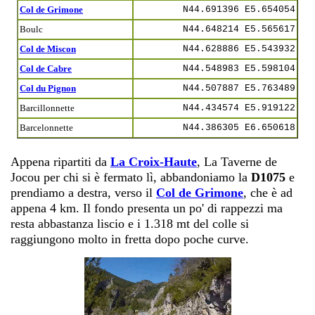
Col de Grimone
N44.691396 E5.654054
Boulc
N44.648214 E5.565617
Col de Miscon
N44.628886 E5.543932
Col de Cabre
N44.548983 E5.598104
Col du Pignon
N44.507887 E5.763489
Barcillonnette
N44.434574 E5.919122
Barcelonnette
N44.386305 E6.650618
Appena ripartiti da
La Croix-Haute
, La Taverne de
Jocou per chi si è fermato lì, abbandoniamo la
D1075
e
prendiamo a destra, verso il
Col de Grimone
, che è ad
appena 4 km. Il fondo presenta un po' di rappezzi ma
resta abbastanza liscio e i 1.318 mt del colle si
raggiungono molto in fretta dopo poche curve.