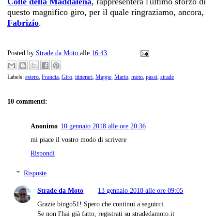
Colle della Maddalena
, rappresenterà l'ultimo sforzo di
questo magnifico giro, per il quale ringraziamo, ancora,
Fabrizio
.
Posted by
Strade da Moto
alle
16:43
Labels:
estero
,
Francia
,
Giro
,
itinerari
,
Mappe
,
Mario
,
moto
,
passi
,
strade
10 commenti:
Anonimo
10 gennaio 2018 alle ore 20:36
mi piace il vostro modo di scrivere
Rispondi
Risposte
Strade da Moto
13 gennaio 2018 alle ore 09:05
Grazie bingo51! Spero che continui a seguirci.
Se non l'hai già fatto, registrati su stradedamoto.it