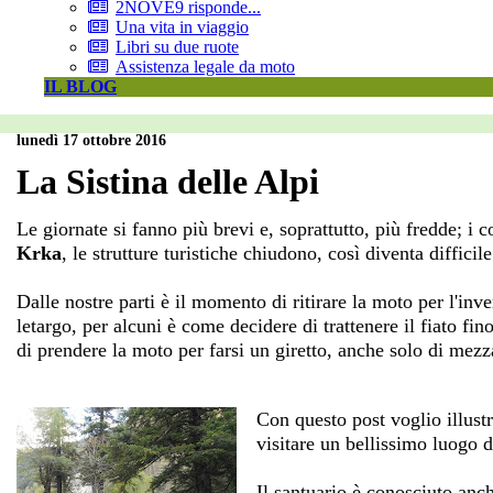
2NOVE9 risponde...
Una vita in viaggio
Libri su due ruote
Assistenza legale da moto
IL BLOG
lunedì 17 ottobre 2016
La Sistina delle Alpi
Le giornate si fanno più brevi e, soprattutto, più fredde; i c
Krka
, le strutture turistiche chiudono, così diventa difficil
Dalle nostre parti è il momento di ritirare la moto per l'in
letargo, per alcuni è come decidere di trattenere il fiato 
di prendere la moto per farsi un giretto, anche solo di mezz
Con questo post voglio illus
visitare un bellissimo luogo d'
Il santuario è conosciuto an