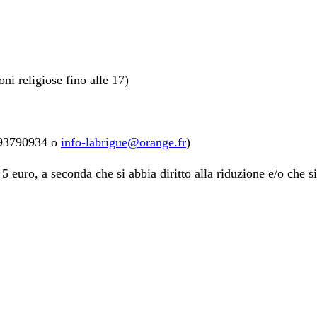
ni religiose fino alle 17)
493790934 o
info-labrigue@orange.fr
)
 5 euro, a seconda che si abbia diritto alla riduzione e/o che si