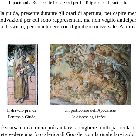
Il ponte sulla Roja con le indicazioni per La Brigue e per il santuario
alla guida, presente durante gli orari di apertura, per capire m
e motivazioni per cui sono rappresentati, ma non voglio anticipa
ita di Cristo, per concludere con il giudizio universale. A mio 
Il diavolo prende
Un particolare dell'Apocalisse
l'anima a Giuda
la discesa agli inferi.
e è scarsa e una torcia può aiutarvi a cogliere molti particola
tete vedere una foto sferica di Google, con la quale farvi solo 