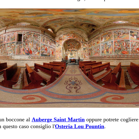
 un boccone al
Auberge Saint Martin
oppure potrete cogliere 
 questo caso consiglio l'
Osteria Lou Pountin
.