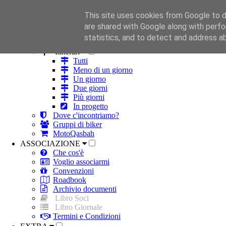
This site uses cookies from Google to de
HOME
are shared with Google along with perfo
ROBA DA MOTO
statistics, and to detect and address a
Strade
Itinerari
Tutti
Meno di un giorno
Un giorno
Due giorni
Più giorni
In progetto
Dove c'incontriamo?
Gruppi di biker
MotoQasbah
ASSOCIAZIONE
Che cos'è
Voglio associarmi
Convenzioni
Roadbook
Archivio documenti
Libro Soci
Libro Giornale
Termini e Condizioni