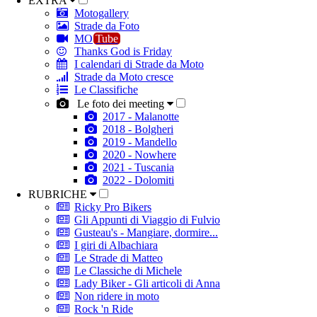
EXTRA
Motogallery
Strade da Foto
MO
Tube
Thanks God is Friday
I calendari di Strade da Moto
Strade da Moto cresce
Le Classifiche
Le foto dei meeting
2017 - Malanotte
2018 - Bolgheri
2019 - Mandello
2020 - Nowhere
2021 - Tuscania
2022 - Dolomiti
RUBRICHE
Ricky Pro Bikers
Gli Appunti di Viaggio di Fulvio
Gusteau's - Mangiare, dormire...
I giri di Albachiara
Le Strade di Matteo
Le Classiche di Michele
Lady Biker - Gli articoli di Anna
Non ridere in moto
Rock 'n Ride