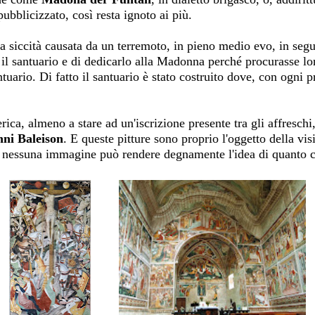
ubblicizzato, così resta ignoto ai più.
 siccità causata da un terremoto, in pieno medio evo, in seguit
il santuario e di dedicarlo alla Madonna perché procurasse lor
tuario. Di fatto il santuario è stato costruito dove, con ogni p
ica, almeno a stare ad un'iscrizione presente tra gli affreschi,
ni Baleison
. E queste pitture sono proprio l'oggetto della vis
 nessuna immagine può rendere degnamente l'idea di quanto c'