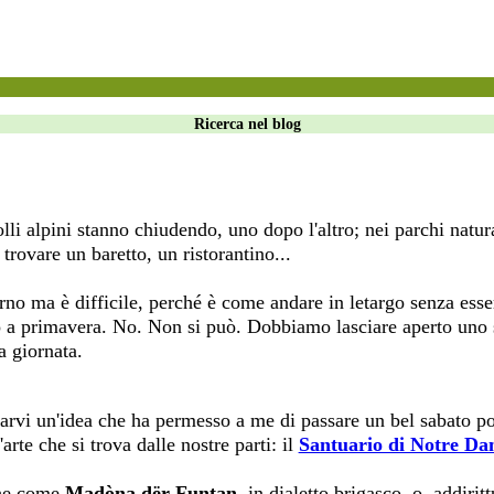
Ricerca nel blog
olli alpini stanno chiudendo, uno dopo l'altro; nei parchi natura
e trovare un baretto, un ristorantino...
verno ma è difficile, perché è come andare in letargo senza ess
fino a primavera. No. Non si può. Dobbiamo lasciare aperto uno
a giornata.
trarvi un'idea che ha permesso a me di passare un bel sabato
arte che si trova dalle nostre parti: il
Santuario di Notre Da
che come
Madòna dër Funtan
, in dialetto brigasco, o, addiri