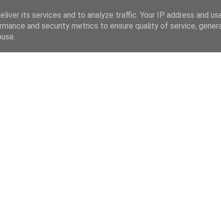
liver its services and to analyze traffic. Your IP address and us
rmance and security metrics to ensure quality of service, gene
buse.