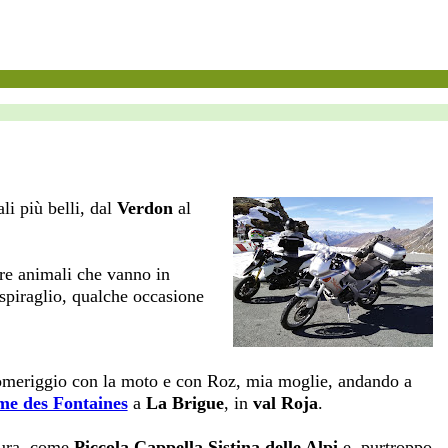
li più belli, dal
Verdon
al
ere animali che vanno in
 spiraglio, qualche occasione
 pomeriggio con la moto e con Roz, mia moglie, andando a
me des Fontaines
a
La Brigue
, in
val Roja
.
ttura, come
Piccola Cappella Sistina delle Alpi
e, purtroppo