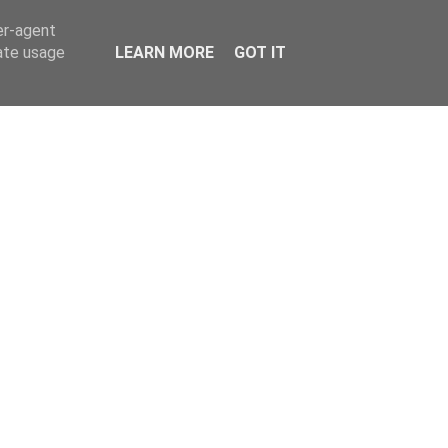
er-agent
rate usage
LEARN MORE
GOT IT