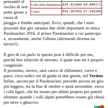
pensando al
Colle della Maddalena
N44.421886 E6.898171
rischio di non
poter girare a
Cuneo
N44.387054 E7.545286
causa di
pioggia e freddo anticipati. Ecco, quindi, che i miei
prossimi due giri saranno due sfide importanti in ottica
Passknacker 2016, il primo Passknacker a cui partecipo
e, sicuramente, anche l'ultimo (altrimenti diventa un
lavoro!).
Il giro di cui parlo in questo post è difficile per me,
perché ben infarcito di sterrato, il quale non mi è proprio
congeniale.
Il prossimo, invece, sarà carico di chilometri, curve e
passi: circa sedici ore di guida in due giorni, nel
Verdon
.
Infine, ancora per il Passknacker, prevedo ancora un giro
più leggero, tra la fine di ottobre e metà novembre, verso
i colli liguri, che ho tenuto per ultimi proprio per poterli
sfruttare quando i colli alpini potrebbero essere già chiusi
per neve o ghiaccio.