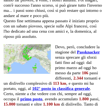
sanno far piovere, a volte, i nostri autunni. Poi magari,
com'è successo l'anno scorso, si può girare tutto l'inverno
ma... i passi sono chiusi, così si può restare qui intorno o
andare al mare e poco più.
Questo fine settimana appena passato è iniziato proprio
con un sabato piovoso, specie sulle Alpi francesi, così
l'ho dedicato ad una cena con amici e, la domenica, al
riposo più assoluto.
Devo, però, concludere la
stagione del
Passknacker
senza sprecare gli sforzi
fatti fino ad oggi: dal
primo marzo ad oggi ho
messo da parte
106
passi
differenti,
2.344
tornanti e
un dislivello complessivo di
113 km
, e questo mi ha
portato, oggi, al
102° posto in classifica generale
.
Certo, niente a che vedere con chi, sempre ad oggi,
occupa il
primo posto
, avendo accumulato
1.800
passi,
15.000
tornanti e oltre
1.100 km
di dislivello. Tanto di