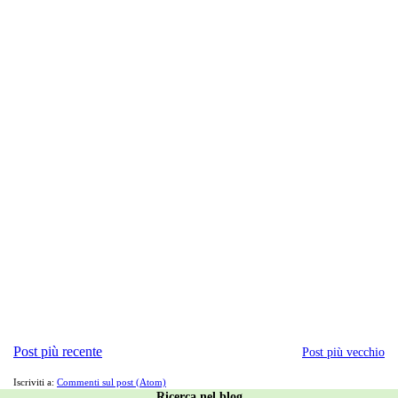
Post più recente
Post più vecchio
Iscriviti a:
Commenti sul post (Atom)
Ricerca nel blog