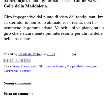
da
Briançon
, quindi gli ormai classici
Col de Vars
e
Colle della Maddalena
.
Giro impegnativo dal punto di vista del fondo: tanti km
su sterrato: io non sono abituato e, in realtà, non ho
nemmeno le gomme adatte. Va beh... si va piano, su un
giro che è sicuramente più interessante per chi ha delle
belle tassellate.
Posted by
Strade da Moto
alle
20:13
Labels:
estate
,
Francia
,
gioco
,
Giro
,
inverno
,
itinerari
,
Mappe
,
Mario
,
moto
,
passi
,
Passknacker
,
Piemonte
Nessun commento:
Posta un commento