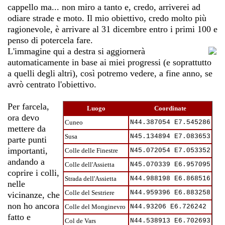
cappello ma... non miro a tanto e, credo, arriverei ad
odiare strade e moto. Il mio obiettivo, credo molto più
ragionevole, è arrivare al 31 dicembre entro i primi 100 e
penso di potercela fare.
L'immagine qui a destra si aggiornerà
automaticamente in base ai miei progressi (e soprattutto
a quelli degli altri), così potremo vedere, a fine anno, se
avrò centrato l'obiettivo.
Per farcela,
Luogo
Coordinate
ora devo
Cuneo
N44.387054 E7.545286
mettere da
Susa
N45.134894 E7.083653
parte punti
importanti,
Colle delle Finestre
N45.072054 E7.053352
andando a
Colle dell'Assietta
N45.070339 E6.957095
coprire i colli,
Strada dell'Assietta
N44.988198 E6.868516
nelle
Colle del Sestriere
N44.959396 E6.883258
vicinanze, che
non ho ancora
Colle del Monginevro
N44.93206 E6.726242
fatto e
Col de Vars
N44.538913 E6.702693