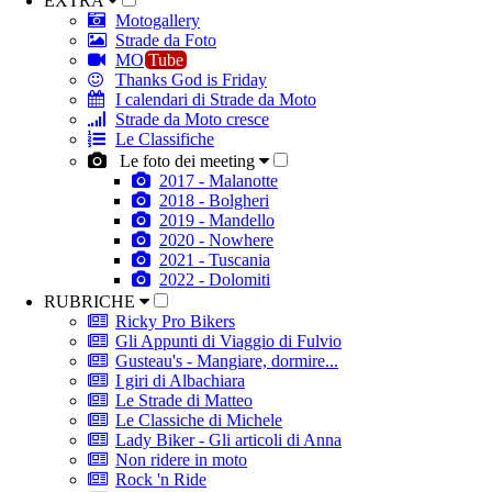
EXTRA
Motogallery
Strade da Foto
MO
Tube
Thanks God is Friday
I calendari di Strade da Moto
Strade da Moto cresce
Le Classifiche
Le foto dei meeting
2017 - Malanotte
2018 - Bolgheri
2019 - Mandello
2020 - Nowhere
2021 - Tuscania
2022 - Dolomiti
RUBRICHE
Ricky Pro Bikers
Gli Appunti di Viaggio di Fulvio
Gusteau's - Mangiare, dormire...
I giri di Albachiara
Le Strade di Matteo
Le Classiche di Michele
Lady Biker - Gli articoli di Anna
Non ridere in moto
Rock 'n Ride