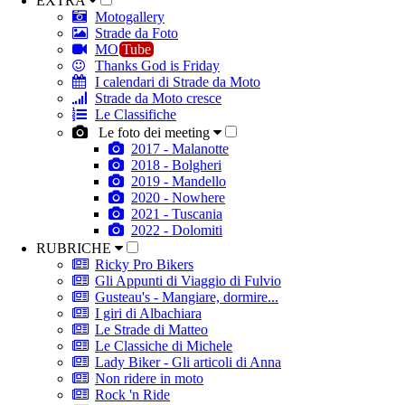
EXTRA
Motogallery
Strade da Foto
MO
Tube
Thanks God is Friday
I calendari di Strade da Moto
Strade da Moto cresce
Le Classifiche
Le foto dei meeting
2017 - Malanotte
2018 - Bolgheri
2019 - Mandello
2020 - Nowhere
2021 - Tuscania
2022 - Dolomiti
RUBRICHE
Ricky Pro Bikers
Gli Appunti di Viaggio di Fulvio
Gusteau's - Mangiare, dormire...
I giri di Albachiara
Le Strade di Matteo
Le Classiche di Michele
Lady Biker - Gli articoli di Anna
Non ridere in moto
Rock 'n Ride