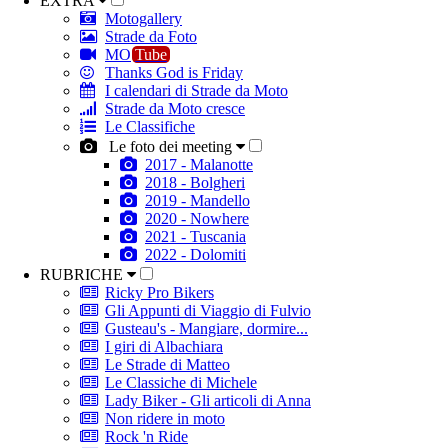
EXTRA
Motogallery
Strade da Foto
MO
Tube
Thanks God is Friday
I calendari di Strade da Moto
Strade da Moto cresce
Le Classifiche
Le foto dei meeting
2017 - Malanotte
2018 - Bolgheri
2019 - Mandello
2020 - Nowhere
2021 - Tuscania
2022 - Dolomiti
RUBRICHE
Ricky Pro Bikers
Gli Appunti di Viaggio di Fulvio
Gusteau's - Mangiare, dormire...
I giri di Albachiara
Le Strade di Matteo
Le Classiche di Michele
Lady Biker - Gli articoli di Anna
Non ridere in moto
Rock 'n Ride