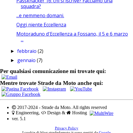
Passknacker 16: chi si iscrive? Facciamo una
squadra?
...e nemmeno domani.
Oggi niente Eccellenza
Motoraduno d'Eccellenza a Fossano, il 5 e 6 marzo
...
febbraio
(2)
►
gennaio
(7)
►
Per qualsiasi comunicazione mi trovate qui:
Mentre trovate Strade da Moto anche qui:
2017-2024 - Strade da Moto. All rights reserved
Engineering,
Design &
Hosting
ver. 5.1
Privacy Policy
I cookie di blog.stradedamoto.it sono gestiti da
Google