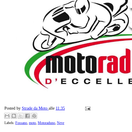
Posted by
Strade da Moto
alle
11:35
Labels:
Fossano
,
moto
,
Motoraduno
,
Neve