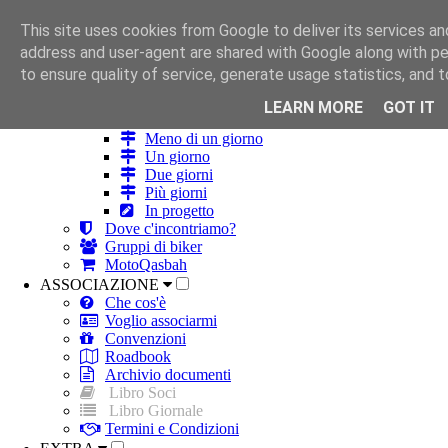
This site uses cookies from Google to deliver its services and
HOME
address and user-agent are shared with Google along with p
ROBA DA MOTO
to ensure quality of service, generate usage statistics, and
Strade
Itinerari
LEARN MORE
GOT IT
Tutti
Meno di un giorno
Un giorno
Due giorni
Più giorni
In progetto
Dove c'incontriamo?
Gruppi di biker
MotoQasbah
ASSOCIAZIONE
Che cos'è
Voglio associarmi
Convenzioni
Roadbook
Archivio documenti
Libro Soci
Libro Giornale
Termini e Condizioni