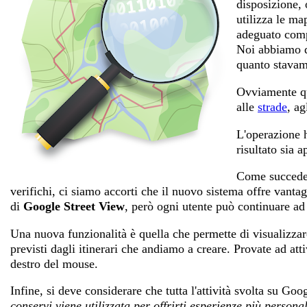
disposizione, 
utilizza le ma
adeguato com
Noi abbiamo d
quanto stava
Ovviamente que
alle
strade
, ag
L'operazione h
risultato sia a
Come succede 
verifichi, ci siamo accorti che il nuovo sistema offre vantag
di
Google Street View
, però ogni utente può continuare ad 
Una nuova funzionalità è quella che permette di visualizzare 
previsti dagli itinerari che andiamo a creare. Provate ad att
destro del mouse.
Infine, si deve considerare che tutta l'attività svolta su G
conservi viene utilizzata per offrirti esperienze più persona