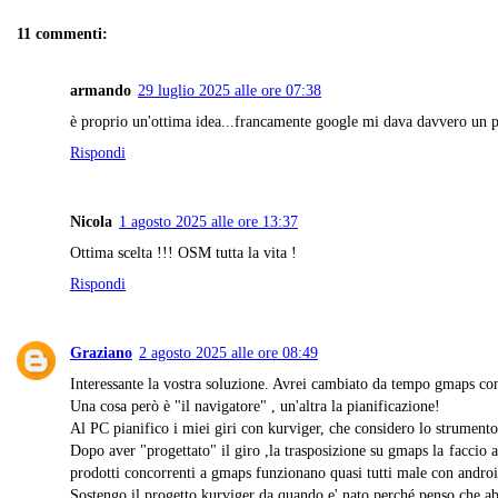
11 commenti:
armando
29 luglio 2025 alle ore 07:38
è proprio un'ottima idea...francamente google mi dava davvero un po
Rispondi
Nicola
1 agosto 2025 alle ore 13:37
Ottima scelta !!! OSM tutta la vita !
Rispondi
Graziano
2 agosto 2025 alle ore 08:49
Interessante la vostra soluzione. Avrei cambiato da tempo gmaps con 
Una cosa però è "il navigatore" , un'altra la pianificazione!
Al PC pianifico i miei giri con kurviger, che considero lo strumen
Dopo aver "progettato" il giro ,la trasposizione su gmaps la faccio 
prodotti concorrenti a gmaps funzionano quasi tutti male con androi
Sostengo il progetto kurviger da quando e' nato perché penso che ab