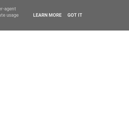
er-agent
rate usage
LEARN MORE
GOT IT