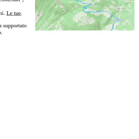
ni.
Le tue
.
a supportato
p.