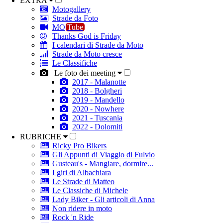
EXTRA
Motogallery
Strade da Foto
MO
Tube
Thanks God is Friday
I calendari di Strade da Moto
Strade da Moto cresce
Le Classifiche
Le foto dei meeting
2017 - Malanotte
2018 - Bolgheri
2019 - Mandello
2020 - Nowhere
2021 - Tuscania
2022 - Dolomiti
RUBRICHE
Ricky Pro Bikers
Gli Appunti di Viaggio di Fulvio
Gusteau's - Mangiare, dormire...
I giri di Albachiara
Le Strade di Matteo
Le Classiche di Michele
Lady Biker - Gli articoli di Anna
Non ridere in moto
Rock 'n Ride