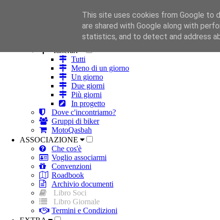
This site uses cookies from Google to de
HOME
are shared with Google along with perfo
ROBA DA MOTO
statistics, and to detect and address a
Strade
Itinerari
Tutti
Meno di un giorno
Un giorno
Due giorni
Più giorni
In progetto
Dove c'incontriamo?
Gruppi di biker
MotoQasbah
ASSOCIAZIONE
Che cos'è
Voglio associarmi
Convenzioni
Roadbook
Archivio documenti
Libro Soci
Libro Giornale
Termini e Condizioni