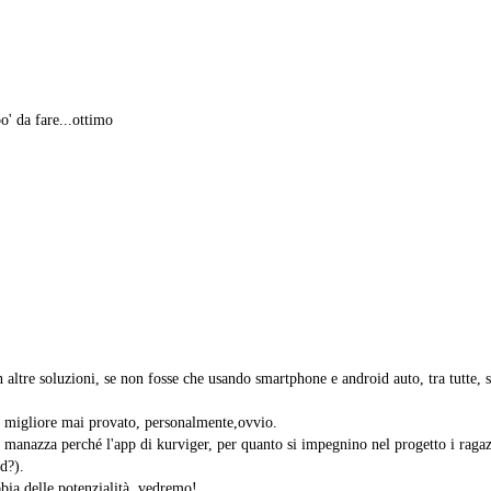
' da fare...ottimo
altre soluzioni, se non fosse che usando smartphone e android auto, tra tutte, s
to migliore mai provato, personalmente,ovvio.
a manazza perché l'app di kurviger, per quanto si impegnino nel progetto i ragaz
d?).
bia delle potenzialità, vedremo!