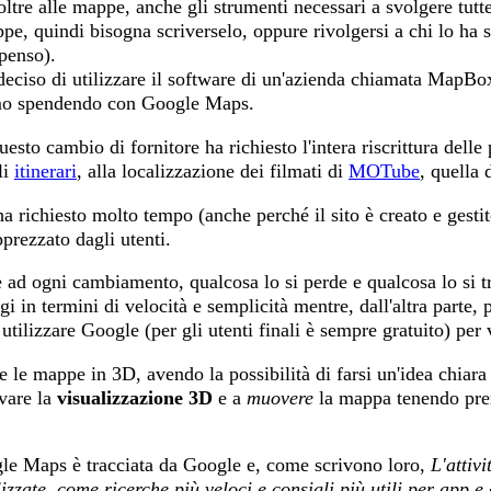
oltre alle mappe, anche gli strumenti necessari a svolgere tut
ppe, quindi bisogna scriverselo, oppure rivolgersi a chi lo ha 
penso).
eciso di utilizzare il software di un'azienda chiamata MapBo
mo spendendo con Google Maps.
sto cambio di fornitore ha richiesto l'intera riscrittura delle
li
itinerari
, alla localizzazione dei filmati di
MOTube
, quella 
a richiesto molto tempo (anche perché il sito è creato e gestit
pprezzato dagli utenti.
ad ogni cambiamento, qualcosa lo si perde e qualcosa lo si t
gi in termini di velocità e semplicità mentre, dall'altra parte
utilizzare Google (per gli utenti finali è sempre gratuito) per 
le mappe in 3D, avendo la possibilità di farsi un'idea chiara d
ivare la
visualizzazione 3D
e a
muovere
la mappa tenendo prem
oogle Maps è tracciata da Google e, come scrivono loro,
L'attivi
lizzate, come ricerche più veloci e consigli più utili per app e