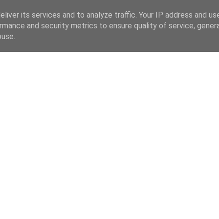
liver its services and to analyze traffic. Your IP address and us
rmance and security metrics to ensure quality of service, gene
buse.