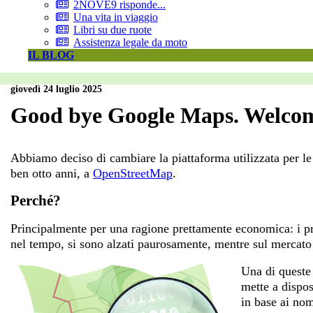
2NOVE9 risponde...
Una vita in viaggio
Libri su due ruote
Assistenza legale da moto
IL BLOG
giovedì 24 luglio 2025
Good bye Google Maps. Welco
Abbiamo deciso di cambiare la piattaforma utilizzata per 
ben otto anni, a
OpenStreetMap
.
Perché?
Principalmente per una ragione prettamente economica: i pr
nel tempo, si sono alzati paurosamente, mentre sul mercato s
Una di queste
mette a dispos
in base ai nom