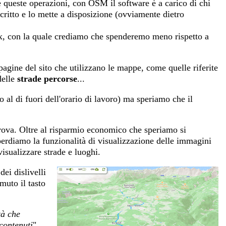
te queste operazioni, con OSM il software è a carico di chi
scritto e lo mette a disposizione (ovviamente dietro
x, con la quale crediamo che spenderemo meno rispetto a
 pagine del sito che utilizzano le mappe, come quelle riferite
delle
strade percorse
...
o al di fuori dell'orario di lavoro) ma speriamo che il
rova. Oltre al risparmio economico che speriamo si
, perdiamo la funzionalità di visualizzazione delle immagini
visualizzare strade e luoghi.
ei dislivelli
uto il tasto
tà che
 contenuti
",