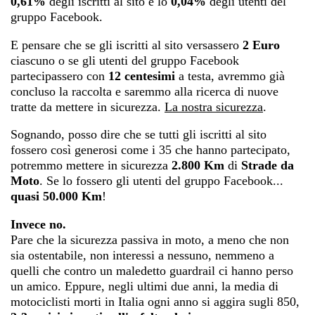
0,61%
degli iscritti al sito e lo
0,04%
degli utenti del
gruppo Facebook.
E pensare che se gli iscritti al sito versassero
2 Euro
ciascuno o se gli utenti del gruppo Facebook
partecipassero con
12 centesimi
a testa, avremmo già
concluso la raccolta e saremmo alla ricerca di nuove
tratte da mettere in sicurezza.
La nostra sicurezza
.
Sognando, posso dire che se tutti gli iscritti al sito
fossero così generosi come i 35 che hanno partecipato,
potremmo mettere in sicurezza
2.800 Km
di
Strade da
Moto
. Se lo fossero gli utenti del gruppo Facebook...
quasi 50.000 Km
!
Invece no.
Pare che la sicurezza passiva in moto, a meno che non
sia ostentabile, non interessi a nessuno, nemmeno a
quelli che contro un maledetto guardrail ci hanno perso
un amico. Eppure, negli ultimi due anni, la media di
motociclisti morti in Italia ogni anno si aggira sugli 850,