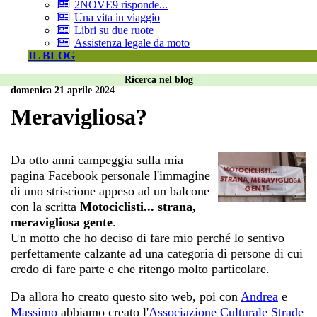
2NOVE9 risponde...
Una vita in viaggio
Libri su due ruote
Assistenza legale da moto
IL BLOG
Ricerca nel blog
domenica 21 aprile 2024
Meravigliosa?
Da otto anni campeggia sulla mia
pagina Facebook personale l'immagine
di uno striscione appeso ad un balcone
con la scritta
Motociclisti... strana,
meravigliosa gente
.
Un motto che ho deciso di fare mio perché lo sentivo
perfettamente calzante ad una categoria di persone di cui
credo di fare parte e che ritengo molto particolare.
Da allora ho creato questo sito web, poi con
Andrea
e
Massimo
abbiamo creato l'
Associazione Culturale Strade