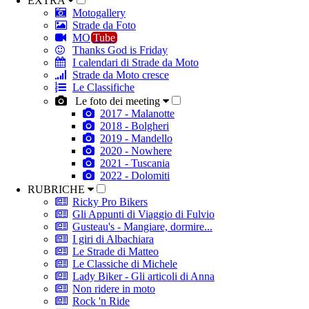
EXTRA
Motogallery
Strade da Foto
MO
Tube
Thanks God is Friday
I calendari di Strade da Moto
Strade da Moto cresce
Le Classifiche
Le foto dei meeting
2017 - Malanotte
2018 - Bolgheri
2019 - Mandello
2020 - Nowhere
2021 - Tuscania
2022 - Dolomiti
RUBRICHE
Ricky Pro Bikers
Gli Appunti di Viaggio di Fulvio
Gusteau's - Mangiare, dormire...
I giri di Albachiara
Le Strade di Matteo
Le Classiche di Michele
Lady Biker - Gli articoli di Anna
Non ridere in moto
Rock 'n Ride