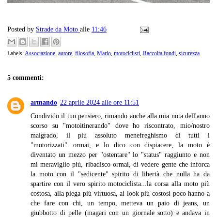
Posted by
Strade da Moto
alle
11:46
Labels:
Associazione
,
autore
,
filosofia
,
Mario
,
motociclisti
,
Raccolta fondi
,
sicurezza
5 commenti:
armando
22 aprile 2024 alle ore 11:51
Condivido il tuo pensiero, rimando anche alla mia nota dell'anno
scorso su "motoitinerando" dove ho riscontrato, mio/nostro
malgrado, il più assoluto menefreghismo di tutti i
"motorizzati"...ormai, e lo dico con dispiacere, la moto è
diventato un mezzo per "ostentare" lo "status" raggiunto e non
mi meraviglio più, ribadisco ormai, di vedere gente che inforca
la moto con il "sedicente" spirito di libertà che nulla ha da
spartire con il vero spirito motociclista...la corsa alla moto più
costosa, alla piega più virtuosa, ai look più costosi poco hanno a
che fare con chi, un tempo, metteva un paio di jeans, un
giubbotto di pelle (magari con un giornale sotto) e andava in