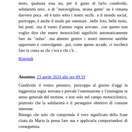
moto, qualsiasi essa sia, per il gusto di farlo...condivido,
solidarietà zero...e di "meravigliosa, strana gente" ne è rimasta
davvero poca...ed è tutto sotto i nostri occhi...e il mondo social,
purtroppo, è anche il modo per ostentare...belle foto, belle moto,
bei posti...ma il vuoto d'animo regna sovrano...con questo non
voglio dire che essere motociclisti significhi automaticamente
fare da "onlus"...ma almeno gestire i nostri interessi sarebbe
opportuno e coinvolgente...poi, come spesso accade, ci toccherà
fare la conta su chi c'era e chi c'è...
Rispondi
Anonimo
23 aprile 2024 alle ore 09:19
Condivido il vostro pensiero, purtroppo al giorno d'oggi la
leggerezza regna sovrana e prevale l'ostentazione e l'immagine in
senso generale del termine, e non solo nel campo motociclistico,
piuttosto che la solidarietà e il perseguire obiettivi di comune
interesse.
Ritengo che solo chi comprenda il vero significato della frase
citata da Mario la possa fare sua e applicarla comportandosi di
conseguenza.