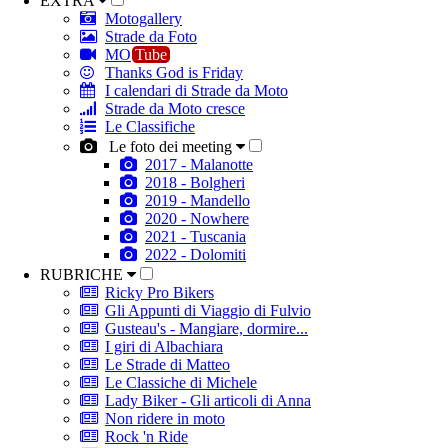
EXTRA
Motogallery
Strade da Foto
MO
Tube
Thanks God is Friday
I calendari di Strade da Moto
Strade da Moto cresce
Le Classifiche
Le foto dei meeting
2017 - Malanotte
2018 - Bolgheri
2019 - Mandello
2020 - Nowhere
2021 - Tuscania
2022 - Dolomiti
RUBRICHE
Ricky Pro Bikers
Gli Appunti di Viaggio di Fulvio
Gusteau's - Mangiare, dormire...
I giri di Albachiara
Le Strade di Matteo
Le Classiche di Michele
Lady Biker - Gli articoli di Anna
Non ridere in moto
Rock 'n Ride