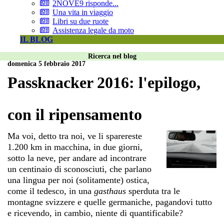
2NOVE9 risponde...
Una vita in viaggio
Libri su due ruote
Assistenza legale da moto
IL BLOG
Ricerca nel blog
domenica 5 febbraio 2017
Passknacker 2016: l'epilogo,
con il ripensamento
Ma voi, detto tra noi, ve li sparereste
1.200 km in macchina, in due giorni,
sotto la neve, per andare ad incontrare
un centinaio di sconosciuti, che parlano
una lingua per noi (solitamente) ostica,
come il tedesco, in una
gasthaus
sperduta tra le
montagne svizzere e quelle germaniche, pagandovi tutto
e ricevendo, in cambio, niente di quantificabile?