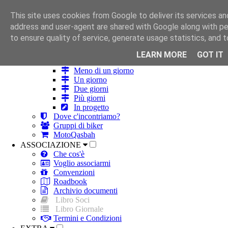
This site uses cookies from Google to deliver its services and
HOME
address and user-agent are shared with Google along with p
ROBA DA MOTO
to ensure quality of service, generate usage statistics, and
Strade
Itinerari
LEARN MORE
GOT IT
Tutti
Meno di un giorno
Un giorno
Due giorni
Più giorni
In progetto
Dove c'incontriamo?
Gruppi di biker
MotoQasbah
ASSOCIAZIONE
Che cos'è
Voglio associarmi
Convenzioni
Roadbook
Archivio documenti
Libro Soci
Libro Giornale
Termini e Condizioni