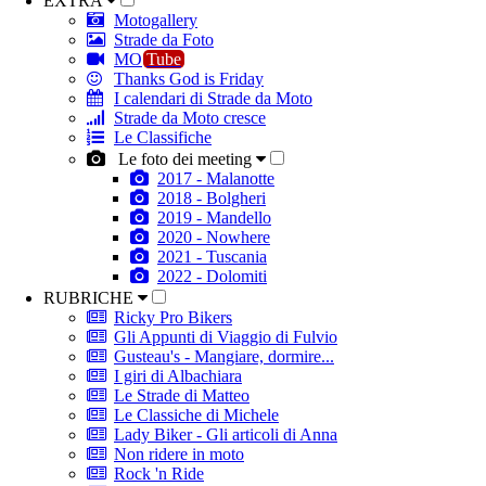
EXTRA
Motogallery
Strade da Foto
MO
Tube
Thanks God is Friday
I calendari di Strade da Moto
Strade da Moto cresce
Le Classifiche
Le foto dei meeting
2017 - Malanotte
2018 - Bolgheri
2019 - Mandello
2020 - Nowhere
2021 - Tuscania
2022 - Dolomiti
RUBRICHE
Ricky Pro Bikers
Gli Appunti di Viaggio di Fulvio
Gusteau's - Mangiare, dormire...
I giri di Albachiara
Le Strade di Matteo
Le Classiche di Michele
Lady Biker - Gli articoli di Anna
Non ridere in moto
Rock 'n Ride