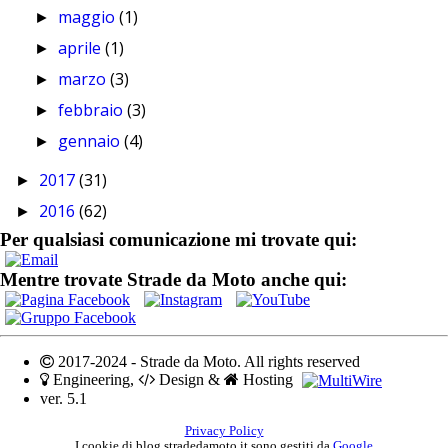
maggio
(1)
►
aprile
(1)
►
marzo
(3)
►
febbraio
(3)
►
gennaio
(4)
►
2017
(31)
►
2016
(62)
►
Per qualsiasi comunicazione mi trovate qui:
Mentre trovate Strade da Moto anche qui:
2017-2024 - Strade da Moto. All rights reserved
Engineering,
Design &
Hosting
ver. 5.1
Privacy Policy
I cookie di blog.stradedamoto.it sono gestiti da
Google