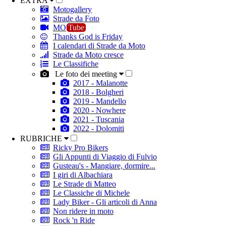
EXTRA
Motogallery
Strade da Foto
MO
Tube
Thanks God is Friday
I calendari di Strade da Moto
Strade da Moto cresce
Le Classifiche
Le foto dei meeting
2017 - Malanotte
2018 - Bolgheri
2019 - Mandello
2020 - Nowhere
2021 - Tuscania
2022 - Dolomiti
RUBRICHE
Ricky Pro Bikers
Gli Appunti di Viaggio di Fulvio
Gusteau's - Mangiare, dormire...
I giri di Albachiara
Le Strade di Matteo
Le Classiche di Michele
Lady Biker - Gli articoli di Anna
Non ridere in moto
Rock 'n Ride